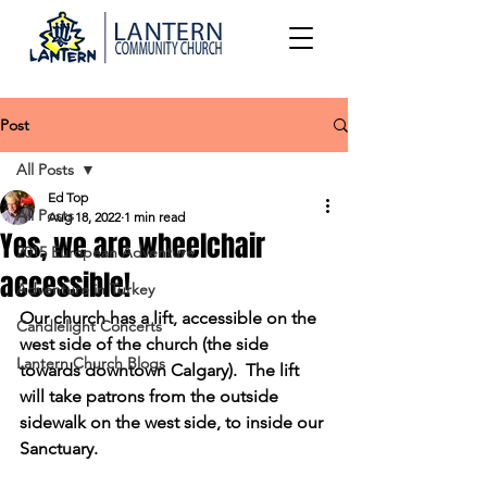
Post
All Posts
Ed Top
All Posts
Aug 18, 2022
1 min read
Yes, we are wheelchair
2015 European Adventure
accessible!
Adventure in Turkey
Our church has a lift, accessible on the 
Candlelight Concerts
west side of the church (the side 
Lantern Church Blogs
towards downtown Calgary).  The lift 
will take patrons from the outside 
sidewalk on the west side, to inside our 
Sanctuary.