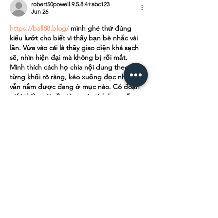
robert50powell.9.5.8.4+abc123
Jun 26
https://ball88.blog/
 mình ghé thử đúng 
kiểu lướt cho biết vì thấy bạn bè nhắc vài 
lần. Vừa vào cái là thấy giao diện khá sạch 
sẽ, nhìn hiện đại mà không bị rối mắt. 
Mình thích cách họ chia nội dung theo 
từng khối rõ ràng, kéo xuống đọc nhanh 
vẫn nắm được đang ở mục nào. Có đoạn 
giới thiệu nói nền tảng này tích hợp số 
lượng trò rất lớn (hơn 20.000 gì đó), nên 
mình đoán họ…
Show More
Like
Reply
bros football
Jun 25
Browser racing games have evolved 
considerably, offering deeper experiences 