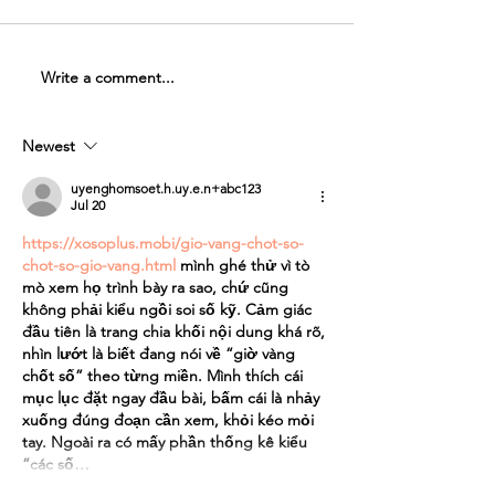
Write a comment...
Parking for Candlelight
Face Masks for Ev
Concerts at the Lantern
Performances in o
Church
Newest
uyenghomsoet.h.uy.e.n+abc123
Jul 20
https://xosoplus.mobi/gio-vang-chot-so-
chot-so-gio-vang.html
 mình ghé thử vì tò 
mò xem họ trình bày ra sao, chứ cũng 
không phải kiểu ngồi soi số kỹ. Cảm giác 
đầu tiên là trang chia khối nội dung khá rõ, 
nhìn lướt là biết đang nói về “giờ vàng 
chốt số” theo từng miền. Mình thích cái 
mục lục đặt ngay đầu bài, bấm cái là nhảy 
xuống đúng đoạn cần xem, khỏi kéo mỏi 
tay. Ngoài ra có mấy phần thống kê kiểu 
“các số…