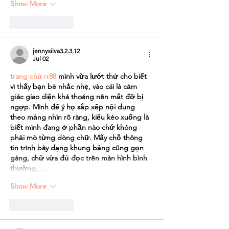
Show More
Like
Reply
jennysilva3.2.3.12
Jul 02
trang chủ rr88
 mình vừa lướt thử cho biết 
vì thấy bạn bè nhắc nhẹ, vào cái là cảm 
giác giao diện khá thoáng nên mắt đỡ bị 
ngợp. Mình để ý họ sắp xếp nội dung 
theo mảng nhìn rõ ràng, kiểu kéo xuống là 
biết mình đang ở phần nào chứ không 
phải mò từng dòng chữ. Mấy chỗ thông 
tin trình bày dạng khung bảng cũng gọn 
gàng, chữ vừa đủ đọc trên màn hình bình 
thường,…
Show More
Like
Reply